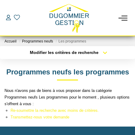
LOCATIONS
Accueil
Programmes neufs
Les programmes
GESTION
Modifier les critères de recherche
Localisation
Type de bien
Localisation
Sélectionnez...
ESTIMATION
Programmes neufs les programmes
Surface min
Budget max
CHANGER DE GESTIONNAIRE
Nous n'avons pas de biens à vous proposer dans la catégorie
Plus de critères
Créer une alerte
Programmes neufs Les programmes pour le moment , plusieurs options
L'AGENCE
s'offrent à vous :
Re-soumettre la recherche avec moins de critères.
Transmettez-nous votre demande
CONTACT