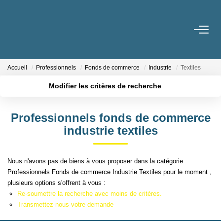
LOCATIONS
Accueil
Professionnels
Fonds de commerce
Industrie
Textiles
GESTION
Modifier les critères de recherche
Localisation
Type de bien
Surface min
Budget max
ESTIMATION
Professionnels fonds de commerce
industrie textiles
Plus de critères
Créer une alerte
CHANGER DE GESTIONNAIRE
Nous n'avons pas de biens à vous proposer dans la catégorie
L'AGENCE
Professionnels Fonds de commerce Industrie Textiles pour le moment ,
plusieurs options s'offrent à vous :
Re-soumettre la recherche avec moins de critères.
CONTACT
Transmettez-nous votre demande