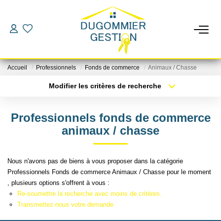
LOCATIONS
Accueil
Professionnels
Fonds de commerce
Animaux / Chasse
GESTION
Modifier les critères de recherche
Localisation
Type de bien
Localisation
Sélectionnez...
ESTIMATION
Professionnels fonds de commerce
Surface min
Budget max
animaux / chasse
CHANGER DE GESTIONNAIRE
Plus de critères
Créer une alerte
Nous n'avons pas de biens à vous proposer dans la catégorie
L'AGENCE
Professionnels Fonds de commerce Animaux / Chasse pour le moment
, plusieurs options s'offrent à vous :
Re-soumettre la recherche avec moins de critères.
CONTACT
Transmettez-nous votre demande