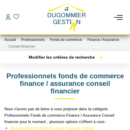
LOCATIONS
Accueil
Professionnels
Fonds de commerce
Finance / Assurance
GESTION
Conseil financier
Modifier les critères de recherche
Localisation
Type de bien
ESTIMATION
Localisation
Sélectionnez...
Professionnels fonds de commerce
CHANGER DE GESTIONNAIRE
Surface min
Budget max
finance / assurance conseil
financier
Plus de critères
Créer une alerte
L'AGENCE
Nous n'avons pas de biens à vous proposer dans la catégorie
Professionnels Fonds de commerce Finance / Assurance Conseil
CONTACT
financier pour le moment , plusieurs options s'offrent à vous :
Re-soumettre la recherche avec moins de critères.