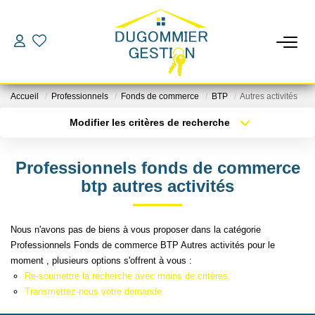
LOCATIONS
Accueil
Professionnels
Fonds de commerce
BTP
Autres activités
GESTION
Modifier les critères de recherche
Localisation
Type de bien
Localisation
Sélectionnez...
ESTIMATION
Professionnels fonds de commerce
Surface min
Budget max
btp autres activités
CHANGER DE GESTIONNAIRE
Plus de critères
Créer une alerte
Nous n'avons pas de biens à vous proposer dans la catégorie
L'AGENCE
Professionnels Fonds de commerce BTP Autres activités pour le
moment , plusieurs options s'offrent à vous :
Re-soumettre la recherche avec moins de critères.
CONTACT
Transmettez-nous votre demande