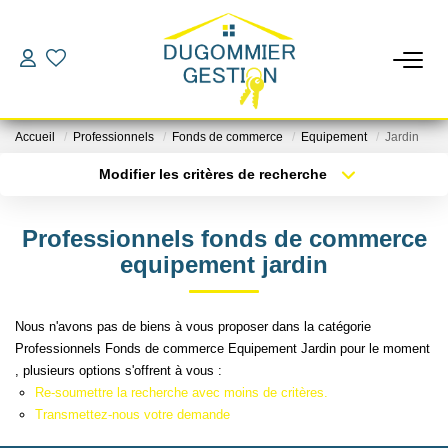
LOCATIONS
Accueil
Professionnels
Fonds de commerce
Equipement
Jardin
GESTION
Modifier les critères de recherche
Localisation
Type de bien
Localisation
Sélectionnez...
ESTIMATION
Professionnels fonds de commerce
Surface min
Budget max
equipement jardin
CHANGER DE GESTIONNAIRE
Plus de critères
Créer une alerte
Nous n'avons pas de biens à vous proposer dans la catégorie
L'AGENCE
Professionnels Fonds de commerce Equipement Jardin pour le moment
, plusieurs options s'offrent à vous :
Re-soumettre la recherche avec moins de critères.
CONTACT
Transmettez-nous votre demande