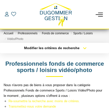
LOCATIONS
Accueil
Professionnels
Fonds de commerce
Sports / Loisirs
GESTION
Vidéo/Photo
Modifier les critères de recherche
Localisation
Type de bien
ESTIMATION
Localisation
Sélectionnez...
Professionnels fonds de commerce
CHANGER DE GESTIONNAIRE
Surface min
Budget max
sports / loisirs vidéo/photo
Plus de critères
Créer une alerte
L'AGENCE
Nous n'avons pas de biens à vous proposer dans la catégorie
Professionnels Fonds de commerce Sports / Loisirs Vidéo/Photo pour
le moment , plusieurs options s'offrent à vous :
CONTACT
Re-soumettre la recherche avec moins de critères.
Transmettez-nous votre demande