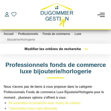
LOCATIONS
Accueil
Professionnels
Fonds de commerce
Luxe
GESTION
Bijouterie/Horlogerie
Modifier les critères de recherche
Localisation
Type de bien
ESTIMATION
Localisation
Sélectionnez...
Professionnels fonds de commerce
CHANGER DE GESTIONNAIRE
Surface min
Budget max
luxe bijouterie/horlogerie
Plus de critères
Créer une alerte
L'AGENCE
Nous n'avons pas de biens à vous proposer dans la catégorie
Professionnels Fonds de commerce Luxe Bijouterie/Horlogerie pour le
moment , plusieurs options s'offrent à vous :
CONTACT
Re-soumettre la recherche avec moins de critères.
Transmettez-nous votre demande