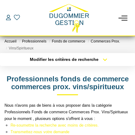
LOCATIONS
Accueil
Professionnels
Fonds de commerce
Commerces Prox.
GESTION
Vins/Spiritueux
Modifier les critères de recherche
Localisation
Type de bien
ESTIMATION
Localisation
Sélectionnez...
Professionnels fonds de commerce
CHANGER DE GESTIONNAIRE
Surface min
Budget max
commerces prox. vins/spiritueux
Plus de critères
Créer une alerte
L'AGENCE
Nous n'avons pas de biens à vous proposer dans la catégorie
Professionnels Fonds de commerce Commerces Prox. Vins/Spiritueux
pour le moment , plusieurs options s'offrent à vous :
CONTACT
Re-soumettre la recherche avec moins de critères.
Transmettez-nous votre demande