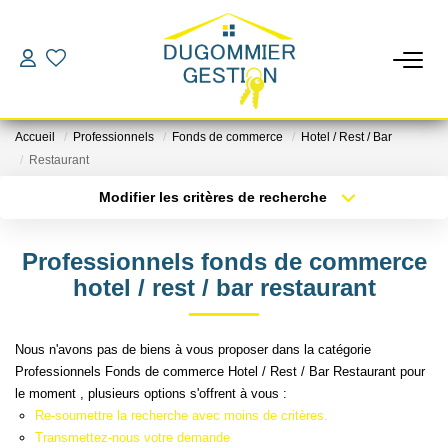
LOCATIONS
Accueil
Professionnels
Fonds de commerce
Hotel / Rest / Bar
GESTION
Restaurant
Modifier les critères de recherche
Localisation
Type de bien
ESTIMATION
Localisation
Sélectionnez...
Professionnels fonds de commerce
CHANGER DE GESTIONNAIRE
Surface min
Budget max
hotel / rest / bar restaurant
Plus de critères
Créer une alerte
L'AGENCE
Nous n'avons pas de biens à vous proposer dans la catégorie
Professionnels Fonds de commerce Hotel / Rest / Bar Restaurant pour
le moment , plusieurs options s'offrent à vous :
CONTACT
Re-soumettre la recherche avec moins de critères.
Transmettez-nous votre demande