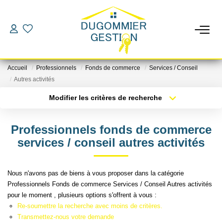
LOCATIONS
Accueil
Professionnels
Fonds de commerce
Services / Conseil
GESTION
Autres activités
Modifier les critères de recherche
Localisation
Type de bien
ESTIMATION
Localisation
Sélectionnez...
Professionnels fonds de commerce
CHANGER DE GESTIONNAIRE
Surface min
Budget max
services / conseil autres activités
Plus de critères
Créer une alerte
L'AGENCE
Nous n'avons pas de biens à vous proposer dans la catégorie
Professionnels Fonds de commerce Services / Conseil Autres activités
pour le moment , plusieurs options s'offrent à vous :
CONTACT
Re-soumettre la recherche avec moins de critères.
Transmettez-nous votre demande