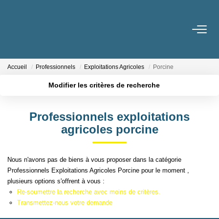
LOCATIONS
Accueil
Professionnels
Exploitations Agricoles
Porcine
GESTION
Modifier les critères de recherche
Localisation
Type de bien
Surface min
Budget max
ESTIMATION
Professionnels exploitations
agricoles porcine
Plus de critères
Créer une alerte
CHANGER DE GESTIONNAIRE
Nous n'avons pas de biens à vous proposer dans la catégorie
L'AGENCE
Professionnels Exploitations Agricoles Porcine pour le moment ,
plusieurs options s'offrent à vous :
Re-soumettre la recherche avec moins de critères.
CONTACT
Transmettez-nous votre demande