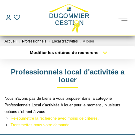
LOCATIONS
Accueil
Professionnels
Local d'activités
A louer
GESTION
Modifier les critères de recherche
Localisation
Type de bien
Localisation
Sélectionnez...
ESTIMATION
Professionnels local d'activités a
Surface min
Budget max
louer
CHANGER DE GESTIONNAIRE
Plus de critères
Créer une alerte
Nous n'avons pas de biens à vous proposer dans la catégorie
L'AGENCE
Professionnels Local d'activités A louer pour le moment , plusieurs
options s'offrent à vous :
Re-soumettre la recherche avec moins de critères.
CONTACT
Transmettez-nous votre demande