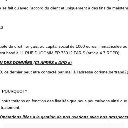
 se fait qu'avec l'accord du client et uniquement à des fins de mainten
ES
 de droit français, au capital social de 1000 euros, immatriculée a
l est basé à 11 RUE DUGOMMIER 75012 PARIS (article 4.7 RGPD).
 DES DONNÉES (CI-APRÈS « DPO »)
ernier peut être contacté par mail à l'adresse corinne.bertrand
T POURQUOI ?
nous traitons en fonction des finalités que nous poursuivons ainsi que
 traitement.
Opérations liées à la gestion de nos relations avec nos prospect