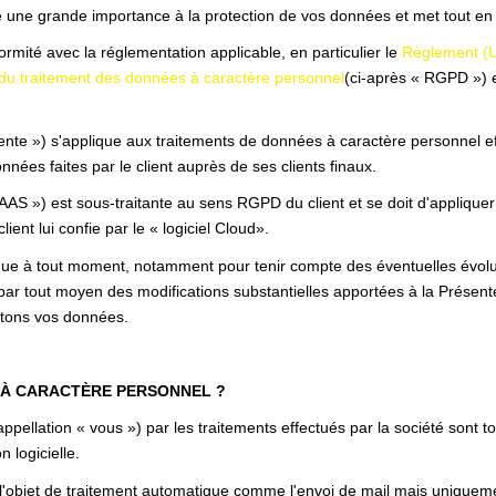
ne grande importance à la protection de vos données et met tout en 
té avec la réglementation applicable, en particulier le
Règlement (U
d du traitement des données à caractère personnel
(ci-après « RGPD ») e
nte ») s'applique aux traitements de données à caractère personnel effe
nnées faites par le client auprès de ses clients finaux.
SAAS ») est sous-traitante au sens RGPD du client et se doit d'appliquer
client lui confie par le « logiciel Cloud».
ique à tout moment, notamment pour tenir compte des éventuelles évoluti
par tout moyen des modifications substantielles apportées à la Présen
aitons vos données.
 À CARACTÈRE PERSONNEL ?
pellation « vous ») par les traitements effectués par la société sont 
n logicielle.
 l'objet de traitement automatique comme l'envoi de mail mais uniqueme